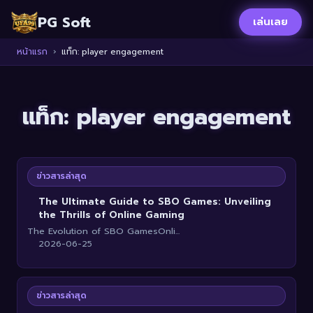
PG Soft
เล่นเลย
หน้าแรก
›
แท็ก: player engagement
แท็ก: player engagement
ข่าวสารล่าสุด
The Ultimate Guide to SBO Games: Unveiling
the Thrills of Online Gaming
The Evolution of SBO GamesOnli...
2026-06-25
ข่าวสารล่าสุด