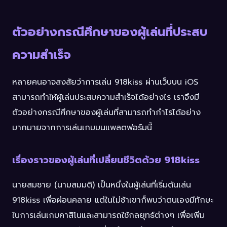
ตัวอย่างกรณีศึกษาของผู้เล่นที่ประสบ
ความสำเร็จ
หลายคนอาจสงสัยว่าการเล่น 918kiss ผ่านเว็บบน iOS
สามารถทำให้ผู้เล่นประสบความสำเร็จได้อย่างไร เราจึงมี
ตัวอย่างกรณีศึกษาของผู้เล่นที่สามารถทำกำไรได้อย่าง
มากมายจากการเล่นเกมบนแพลตฟอร์มนี้
เรื่องราวของผู้เล่นที่เปลี่ยนชีวิตด้วย 918kiss
นายสมชาย (นามสมมติ) เป็นหนึ่งในผู้เล่นที่เริ่มต้นเล่น
918kiss เพื่อผ่อนคลาย แต่ในไม่ช้าเขาก็พบว่าตนเองมีทักษะ
ในการเล่นเกมคาสิโนและสามารถใช้กลยุทธ์ต่างๆ เพื่อเพิ่ม