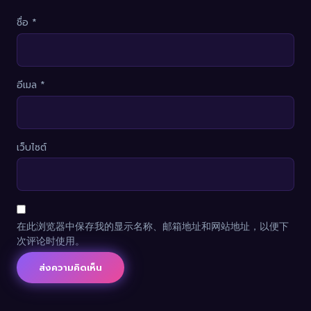
ชื่อ
*
อีเมล
*
เว็บไซต์
在此浏览器中保存我的显示名称、邮箱地址和网站地址，以便下
次评论时使用。