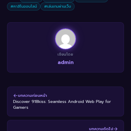
#คาสิโนออนไลน์
#เล่นเกมผ่านเว็บ
เขียนโดย
admin
บทความก่อนหน้า
Discover 918kiss: Seamless Android Web Play for
Gamers
บทความถัดไป