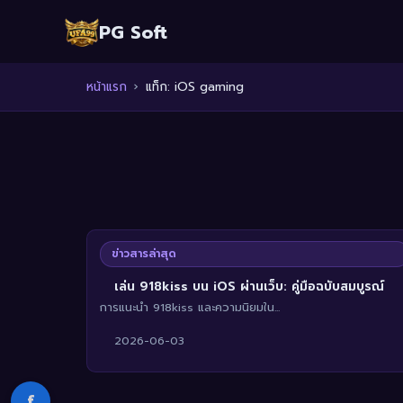
PG Soft
หน้าแรก
›
แท็ก: iOS gaming
ข่าวสารล่าสุด
เล่น 918kiss บน iOS ผ่านเว็บ: คู่มือฉบับสมบูรณ์
การแนะนำ 918kiss และความนิยมใน...
2026-06-03
f