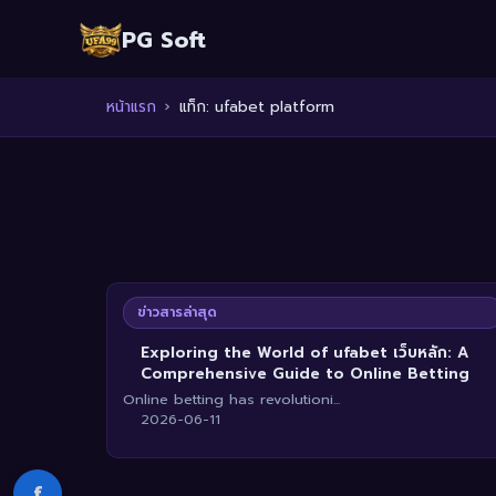
PG Soft
หน้าแรก
›
แท็ก: ufabet platform
ข่าวสารล่าสุด
Exploring the World of ufabet เว็บหลัก: A
Comprehensive Guide to Online Betting
Online betting has revolutioni...
2026-06-11
f