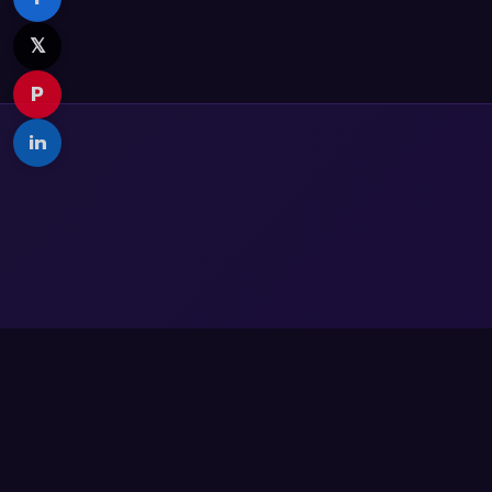
𝕏
P
in