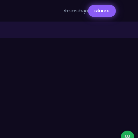
ข่าวสารล่าสุด
เล่นเลย
W