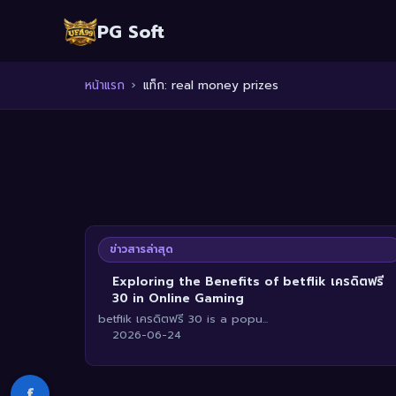
PG Soft
หน้าแรก
›
แท็ก: real money prizes
ข่าวสารล่าสุด
Exploring the Benefits of betflik เครดิตฟรี
30 in Online Gaming
betflik เครดิตฟรี 30 is a popu...
2026-06-24
f