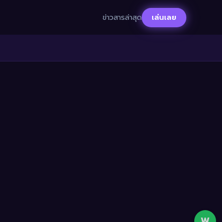
ข่าวสารล่าสุด
เล่นเลย
W