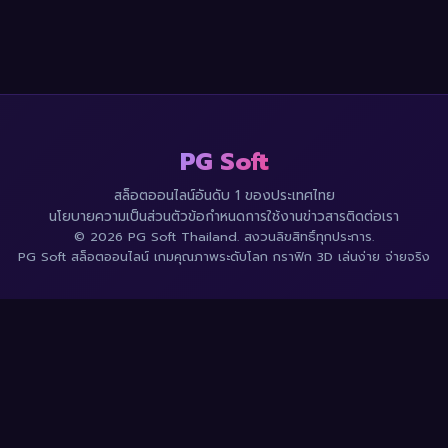
PG Soft
สล็อตออนไลน์อันดับ 1 ของประเทศไทย
นโยบายความเป็นส่วนตัว
ข้อกำหนดการใช้งาน
ข่าวสาร
ติดต่อเรา
© 2026 PG Soft Thailand. สงวนลิขสิทธิ์ทุกประการ.
PG Soft สล็อตออนไลน์ เกมคุณภาพระดับโลก กราฟิก 3D เล่นง่าย จ่ายจริง