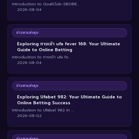
Introduction to GoalClub-SBOBE...
2026-08-04
ข่าวสารล่าสุด
Exploring ทางเข้า ufa fever 168: Your Ultimate
Guide to Online Betting
Introduction to ทางเข้า ufa fe...
2026-08-04
ข่าวสารล่าสุด
Exploring Ufabet 982: Your Ultimate Guide to
Online Betting Success
Introduction to Ufabet 982 In ...
2026-08-02
ข่าวสารล่าสุด