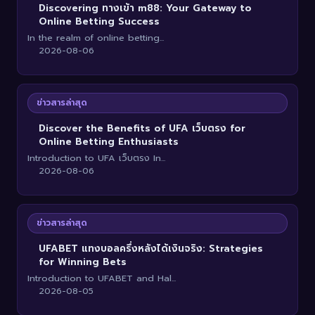
Discovering ทางเข้า m88: Your Gateway to
Online Betting Success
In the realm of online betting...
2026-08-06
ข่าวสารล่าสุด
Discover the Benefits of UFA เว็บตรง for
Online Betting Enthusiasts
Introduction to UFA เว็บตรง In...
2026-08-06
ข่าวสารล่าสุด
UFABET แทงบอลครึ่งหลังได้เงินจริง: Strategies
for Winning Bets
Introduction to UFABET and Hal...
2026-08-05