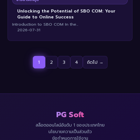
Unlocking the Potential of SBO COM: Your
Guide to Online Success
Introduction to SBO COM In the...
2026-07-31
การนำ
1
2
3
4
ถัดไป →
ทาง
หน้า
PG Soft
สล็อตออนไลน์อันดับ 1 ของประเทศไทย
นโยบายความเป็นส่วนตัว
ข้อกำหนดการใช้งาน