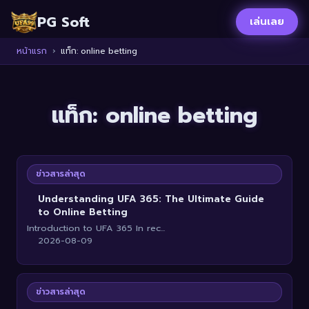
PG Soft
เล่นเลย
หน้าแรก
›
แท็ก: online betting
แท็ก: online betting
ข่าวสารล่าสุด
Understanding UFA 365: The Ultimate Guide
to Online Betting
Introduction to UFA 365 In rec...
2026-08-09
ข่าวสารล่าสุด