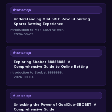
ข่าวสารล่าสุด
Understanding M84 SBO: Revolutionizing
Sports Betting Experience
Introduction to M84 SBOThe wor...
2026-08-05
ข่าวสารล่าสุด
Exploring Sbobet 88888888: A
Comprehensive Guide to Online Betting
Introduction to Sbobet 8888888...
2026-08-04
ข่าวสารล่าสุด
Unlocking the Power of GoalClub-SBOBET: A
Comprehensive Guide