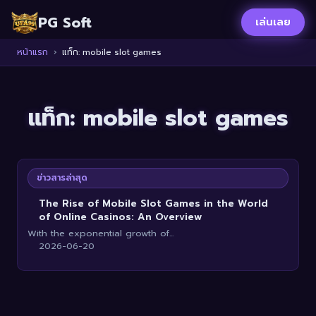
PG Soft
เล่นเลย
หน้าแรก
›
แท็ก: mobile slot games
แท็ก: mobile slot games
ข่าวสารล่าสุด
The Rise of Mobile Slot Games in the World
of Online Casinos: An Overview
With the exponential growth of...
2026-06-20