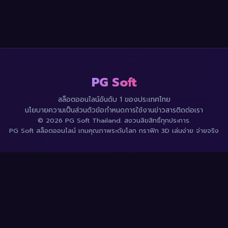
PG Soft
สล็อตออนไลน์อันดับ 1 ของประเทศไทย
นโยบายความเป็นส่วนตัว
ข้อกำหนดการใช้งาน
ข่าวสาร
ติดต่อเรา
© 2026 PG Soft Thailand. สงวนลิขสิทธิ์ทุกประการ.
PG Soft สล็อตออนไลน์ เกมคุณภาพระดับโลก กราฟิก 3D เล่นง่าย จ่ายจริง