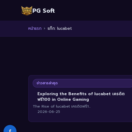
PG Soft
หน้าแรก
›
แท็ก: lucabet
ข่าวสารล่าสุด
Exploring the Benefits of lucabet เครดิต
ฟรี100 in Online Gaming
The Rise of lucabet เครดิตฟรี1...
2026-06-25
f