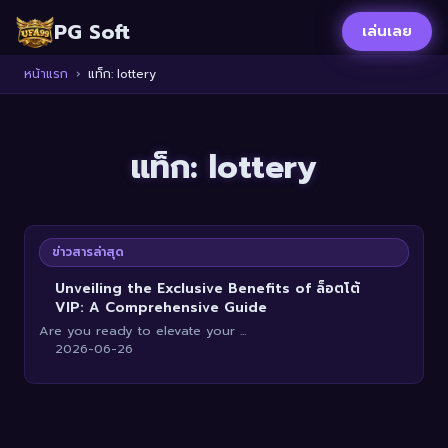
PG Soft
เล่นเลย
หน้าแรก
›
แท็ก: lottery
แท็ก: lottery
ข่าวสารล่าสุด
Unveiling the Exclusive Benefits of ล็อตโต้
VIP: A Comprehensive Guide
Are you ready to elevate your ...
2026-06-26