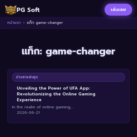
PG Soft
เล่นเลย
หน้าแรก
›
แท็ก: game-changer
แท็ก: game-changer
ข่าวสารล่าสุด
Unveiling the Power of UFA App:
Revolutionizing the Online Gaming
Experience
In the realm of online gaming,...
2026-06-21