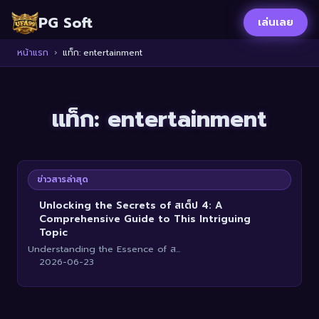
PG Soft
เล่นเลย
หน้าแรก
›
แท็ก: entertainment
แท็ก: entertainment
ข่าวสารล่าสุด
Unlocking the Secrets of สเต็ป 4: A
Comprehensive Guide to This Intriguing
Topic
Understanding the Essence of ส...
2026-06-23