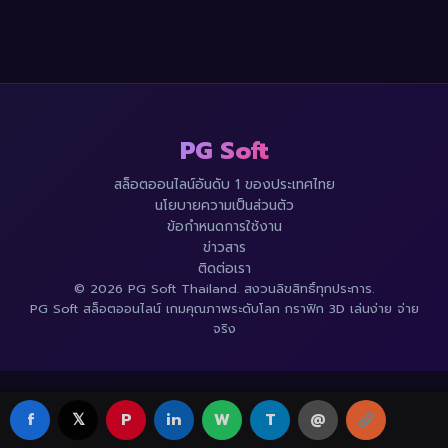
PG Soft
สล็อตออนไลน์อันดับ 1 ของประเทศไทย
นโยบายความเป็นส่วนตัว
ข้อกำหนดการใช้งาน
ข่าวสาร
ติดต่อเรา
© 2026 PG Soft Thailand. สงวนลิขสิทธิ์ทุกประการ.
PG Soft สล็อตออนไลน์ เกมคุณภาพระดับโลก กราฟิก 3D เล่นง่าย จ่าย
จริง
f
𝕏
P
in
W
T
@