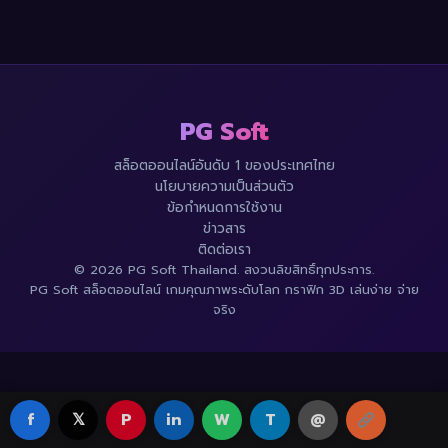
PG Soft
สล็อตออนไลน์อันดับ 1 ของประเทศไทย
นโยบายความเป็นส่วนตัว
ข้อกำหนดการใช้งาน
ข่าวสาร
ติดต่อเรา
© 2026 PG Soft Thailand. สงวนลิขสิทธิ์ทุกประการ.
PG Soft สล็อตออนไลน์ เกมคุณภาพระดับโลก กราฟิก 3D เล่นง่าย จ่าย
จริง
f
𝕏
P
in
W
T
@