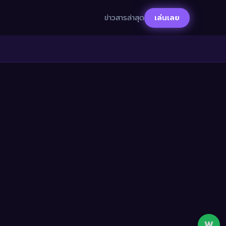
ข่าวสารล่าสุด
เล่นเลย
W