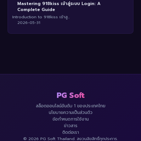
Mastering 918kiss เข้าสู่ระบบ Login: A
Complete Guide
Introduction to 918kiss เข้าสู...
2026-05-31
PG Soft
สล็อตออนไลน์อันดับ 1 ของประเทศไทย
นโยบายความเป็นส่วนตัว
ข้อกำหนดการใช้งาน
ข่าวสาร
ติดต่อเรา
© 2026 PG Soft Thailand. สงวนลิขสิทธิ์ทุกประการ.