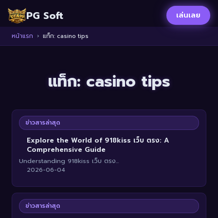
PG Soft
เล่นเลย
หน้าแรก
›
แท็ก: casino tips
แท็ก: casino tips
ข่าวสารล่าสุด
Explore the World of 918kiss เว็บ ตรง: A
Comprehensive Guide
Understanding 918kiss เว็บ ตรง...
2026-06-04
ข่าวสารล่าสุด