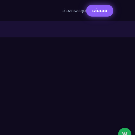
ข่าวสารล่าสุด
เล่นเลย
W