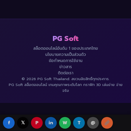
PG Soft
สล็อตออนไลน์อันดับ 1 ของประเทศไทย
นโยบายความเป็นส่วนตัว
ข้อกำหนดการใช้งาน
ข่าวสาร
ติดต่อเรา
© 2026 PG Soft Thailand. สงวนลิขสิทธิ์ทุกประการ.
PG Soft สล็อตออนไลน์ เกมคุณภาพระดับโลก กราฟิก 3D เล่นง่าย จ่าย
จริง
f
𝕏
P
in
W
T
@