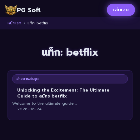
PG Soft
เล่นเลย
หน้าแรก
›
แท็ก: betflix
แท็ก: betflix
ข่าวสารล่าสุด
Unlocking the Excitement: The Ultimate
Guide to สมัคร betflix
Welcome to the ultimate guide ...
2026-06-24