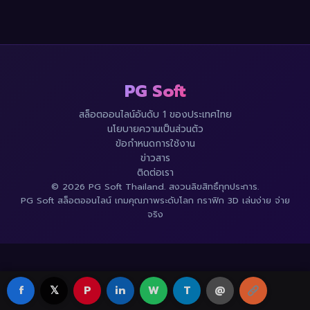
PG Soft
สล็อตออนไลน์อันดับ 1 ของประเทศไทย
นโยบายความเป็นส่วนตัว
ข้อกำหนดการใช้งาน
ข่าวสาร
ติดต่อเรา
© 2026 PG Soft Thailand. สงวนลิขสิทธิ์ทุกประการ.
PG Soft สล็อตออนไลน์ เกมคุณภาพระดับโลก กราฟิก 3D เล่นง่าย จ่าย
จริง
f
𝕏
P
in
W
T
@