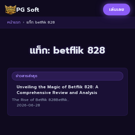
PG Soft
เล่นเลย
หน้าแรก
›
แท็ก: betflik 828
แท็ก: betflik 828
ข่าวสารล่าสุด
Unveiling the Magic of Betflik 828: A
Comprehensive Review and Analysis
The Rise of Betflik 828Betflik...
2026-06-28