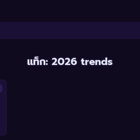
แท็ก: 2026 trends