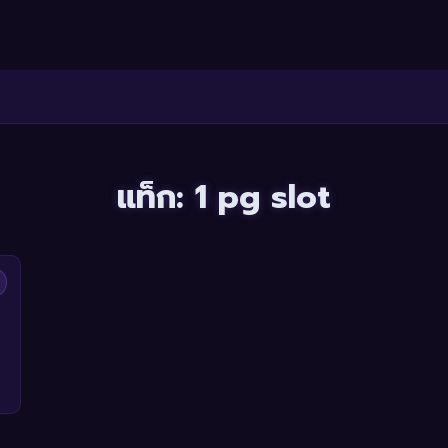
แท็ก: 1 pg slot