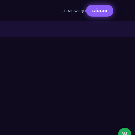
ข่าวสารล่าสุด
เล่นเลย
W